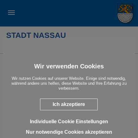
STADT NASSAU
Suche
Sicherheit und Ordnung
Wir verwenden Cookies
Das funktionierende Zusammenleben von Menschen erfordert
Klarheit über die Rechte und Pflichten, die jeder Einzelne hat.
Wir nutzen Cookies auf unserer Website. Einige sind notwendig,
Darüber hinaus sind Rücksichtnahme und Verantwortung der
während andere uns helfen, diese Website und Ihre Erfahrung zu
Gemeinschaft gegenüber unabdingbar. Dazu gehören unter
verbessern.
anderem die Einhaltung der Ruhezeiten und der Schneeräum-
und Streupflicht oder eine verantwortungsbewusste
Hundehaltung.
Ich akzeptiere
Ansprechpartner:
Lars Hilgert
Individuelle Cookie Einstellungen
Leiter Ordnungsamt
Tel.: 02603-793-438,
l.hilgert@vgben.de
Nur notwendige Cookies akzeptieren