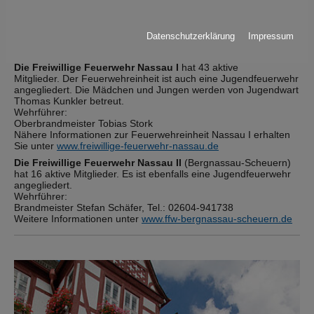
Freiwillige Feuerwehr
In der Stadt Nassau gibt es zwei Feuerwehreinheiten, die für
Datenschutzerklärung
Impressum
den Brand- und Katastrophenschutz zuständig sind. Die
Mitglieder setzen sich ehrenamtlich für das Gemeinwohl ein.
Die Freiwillige Feuerwehr Nassau I
hat 43 aktive
Mitglieder. Der Feuerwehreinheit ist auch eine Jugendfeuerwehr
angegliedert. Die Mädchen und Jungen werden von Jugendwart
Thomas Kunkler betreut.
Wehrführer:
Oberbrandmeister Tobias Stork
Nähere Informationen zur Feuerwehreinheit Nassau I erhalten
Sie unter
www.freiwillige-feuerwehr-nassau.de
Die Freiwillige Feuerwehr Nassau II
(Bergnassau-Scheuern)
hat 16 aktive Mitglieder. Es ist ebenfalls eine Jugendfeuerwehr
angegliedert.
Wehrführer:
Brandmeister Stefan Schäfer, Tel.: 02604-941738
Weitere Informationen unter
www.ffw-bergnassau-scheuern.de
Show larger version for: