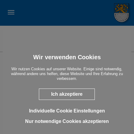
STADT NASSAU
Suche
Wir verwenden Cookies
Erklärung zur Barrierefreiheit für Dienstleistungen
Wir nutzen Cookies auf unserer Website. Einige sind notwendig,
Im Rahmen unserer Barrierefreiheitserklärung möchten wir
während andere uns helfen, diese Website und Ihre Erfahrung zu
Ihnen einen Überblick über den Stand der Vereinbarkeit der
verbessern.
unten beschriebenen Dienstleistung(en) mit den Anforderungen
der Barrierefreiheit nach gesetzlichen Vorschriften
(insbesondere mit dem Barrierefreiheitsstärkungsgesetz –
Ich akzeptiere
BFSG) geben.
Angaben zum Dienstleistungserbringer
Stadtverwaltung Nassau
Individuelle Cookie Einstellungen
Am Adelsheimer Hof 1
56377 Nassau
Nur notwendige Cookies akzeptieren
Rheinland-Pfalz
Allgemeine Beschreibung der Dienstleistung