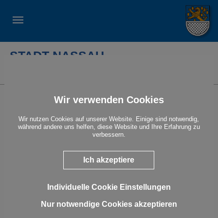
STADT NASSAU
Suche
Wir verwenden Cookies
Pädagogisches Leitbild
Wir nutzen Cookies auf unserer Website. Einige sind notwendig,
Wir sind eine offene Einrichtung der Kinder- und Jugendhilfe der
während andere uns helfen, diese Website und Ihre Erfahrung zu
Stadt Nassau mit Sitz im Günter-Leifheit-Kulturhaus, unter der
verbessern.
Leitung der Stadtjugendpflege.
Wir setzen uns zum Ziel, jungen Menschen im Alter von 8 – 18
Ich akzeptiere
Jahren einen Raum für Freizeit-, Bildungs- und
Beratungsangebote sowie zur Selbstverwirklichung und
Selbstentfaltung zu schaffen. Schwerpunktmäßig bieten wir
erlebnisorientierte Aktivitäten, ortsnahe Kinder- und
Individuelle Cookie Einstellungen
Jugenderholungsangebote sowie eine Beratung für junge
Menschen und deren Familien an.
Nur notwendige Cookies akzeptieren
Unser Handeln richten wir dabei an den Lebenswelten der