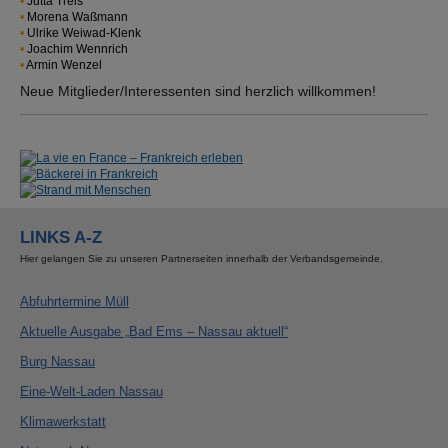
Jutta Treis
Morena Waßmann
Ulrike Weiwad-Klenk
Joachim Wennrich
Armin Wenzel
Neue Mitglieder/Interessenten sind herzlich willkommen!
Show larger version for:
Show larger version for:
Show larger version for:
LINKS A-Z
Hier gelangen Sie zu unseren Partnerseiten innerhalb der Verbandsgemeinde.
Abfuhrtermine Müll
Aktuelle Ausgabe „Bad Ems – Nassau aktuell“
Burg Nassau
Eine-Welt-Laden Nassau
Klimawerkstatt