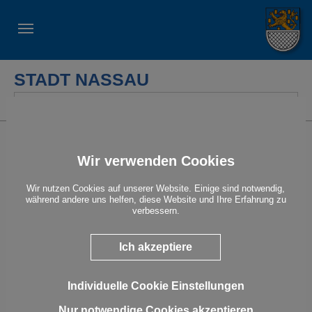
STADT NASSAU
Suche
Der Partnerschaftskreis
Wir verwenden Cookies
Der Partnerschaftskreis trifft sich regelmäßig, damit die
lebendige Partnerschaft zwischen Nassau und Pont-Château
erhalten bleibt.
Wir nutzen Cookies auf unserer Website. Einige sind notwendig,
während andere uns helfen, diese Website und Ihre Erfahrung zu
Neue Mitstreiter sind herzlich willkommen!
verbessern.
November 2022
Ich akzeptiere
Show larger version
Individuelle Cookie Einstellungen
Nur notwendige Cookies akzeptieren