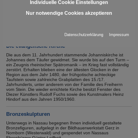
Individuelle Cookie Einstellungen
Die reichen Schnitzereien an den Eckpfeilern der Erker, am
südlichen Anbau und am Osteingang entstammen der
Nur notwendige Cookies akzeptieren
Erbauungszeit und gehören zu den wertvollsten in Rheinland-
Pfalz.
Seit Gründung der Verbandsgemeinde Nassau (1972) ist das
Nassauer Rathaus Verwaltungssitz.
Datenschutzerklärung
Impressum
Die evangelische Kirche
Die aus dem 11. Jahrhundert stammende Johanniskirche ist
Johannes dem Täufer gewidmet. Sie wurde bis auf den Turm –
ein Zeugnis rheinischer Spätromanik – im Krieg fast vollständig
zerstört. Erhalten blieben eine der ältesten Glocken in der
Region aus dem Jahr 1480, der frühgotische achteckige
Taufstein sowie zahlreiche Grabplatten des 15./17.
Jahrhunderts, unter anderem von der Familie des Freiherrn
vom Stein. Die wieder errichtete Kirche besitzt Fenster des
Diezer Künstlers Rudolf Fuchs sowie des Kunstmalers Heinz
Hindorf aus den Jahren 1950/1960.
Bronzeskulpturen
Unterwegs in Nassau begegnen Ihnen individuell gestaltete
Bronzefiguren, aufgelegt in der Bildhauerwerkstatt Gerz in
Nomborn (Westerwald) und gespendet von Nassaus
Ehrenbürger Günter Leifheit.