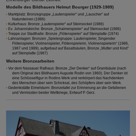
Modelle des Bildhauers Helmut Bourger (1929-1989)
Marktplatz: Bronzegruppe „Lautenspieler“ und „Lauscher“ auf
Natursteinen (1986)
Kulturhaus: Bronze „Lautenspieler“ auf Steinsockel (1986)
Ev. Johanniskirche: Bronze „Schalmeispieler“ auf Steinsockel (1986)
Treppe zur Stadthalle: Bronze „Flötenspieler“ auf Steinplatte (1974)
Lahnanlagen: Bronzen „Spielergruppe: Lautenspieler, Singender
Flötenspieler, Violinenspieler, Flötenspielerin, Violinenspielerin“ (1986,
1987 und 1989), aufgebaut auf Basaltsäulen, Bronze „Mutter und Kind“
auf Steinplatte (1987)
Weitere Bronzearbeiten
Vor dem Nassauer Rathaus: Bronze „Der Denker“ auf Granitsäule (nach
dem Original des Bildhauers Auguste Rodin von 1860). Der Denker ist
eine Schlüsselfigur in Rodins Werk und verkörpert das Nachdenken
des Menschen über sein Schicksal, des Schöpfers über sein Werk.
Gedenkstätte Eimelsturm: Bronzetafel zur Erinnerung an die Gefallenen
und Vermissten beider Weltkriege, Entwurf P. Gerz.
Show larger version