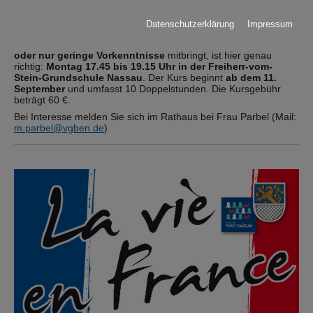
Teilnehmer konnten aufgrund der aufbauenden Kurse viel
lernen.
Datenschutzerklärung
Impressum
Um weiteren Interessenten den Einstieg ins Französische zu
erleichtern, bieten wir nun einen zweiten Kurs an. Wer
keine
oder nur geringe Vorkenntnisse
mitbringt, ist hier genau
richtig:
Montag 17.45 bis 19.15 Uhr in der Freiherr-vom-
Stein-Grundschule Nassau
. Der Kurs beginnt
ab dem 11.
September
und umfasst 10 Doppelstunden. Die Kursgebühr
beträgt 60 €.
Bei Interesse melden Sie sich im Rathaus bei Frau Parbel (Mail:
m.parbel@vgben.de
)
Show larger version