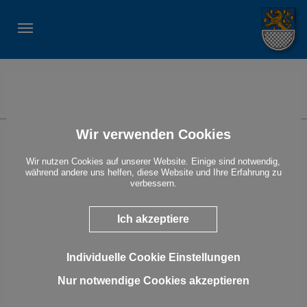
STADT NASSAU
Suche
Wir verwenden Cookies
Kino am Schloss
07.02.2026 15:00 - 17:00 Uhr
Wir nutzen Cookies auf unserer Website. Einige sind notwendig,
während andere uns helfen, diese Website und Ihre Erfahrung zu
Ort: AWO
verbessern.
Veranstalter: Kulturwerk eV
03.01.2026 um 17 Uhr: Maina - Das Wolfsmädchen
Ich akzeptiere
07.02.2026 um 15 Uhr: Rettet Raffi! (für Familien und Kinder)
07.02.2026 um 17 Uhr: Therapie für einen Vampir
Individuelle Cookie Einstellungen
07.03.2026 um 17 Uhr: Eye on Juliet
Nur notwendige Cookies akzeptieren
« Alle Veranstaltungen anzeigen
Show larger version for: